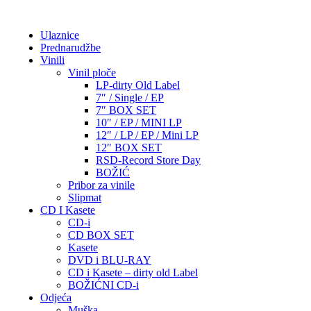
Ulaznice
Prednarudžbe
Vinili
Vinil ploče
LP-dirty Old Label
7″ / Single / EP
7″ BOX SET
10″ / EP / MINI LP
12″ / LP / EP / Mini LP
12″ BOX SET
RSD-Record Store Day
BOŽIĆ
Pribor za vinile
Slipmat
CD I Kasete
CD-i
CD BOX SET
Kasete
DVD i BLU-RAY
CD i Kasete – dirty old Label
BOŽIĆNI CD-i
Odjeća
Muška