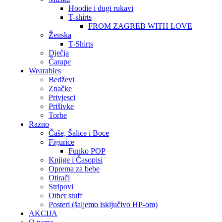
Hoodie i dugi rukavi
T-shirts
FROM ZAGREB WITH LOVE
Ženska
T-Shirts
Dječja
Čarape
Wearables
Bedževi
Značke
Privjesci
Prišivke
Torbe
Razno
Čaše, Šalice i Boce
Figurice
Funko POP
Knjige i Časopisi
Oprema za bebe
Otirači
Stripovi
Other stuff
Posteri (šaljemo isključivo HP-om)
AKCIJA