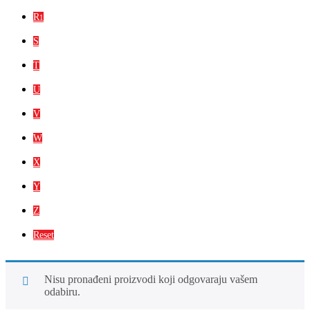
R
1
S
T
U
V
W
X
Y
Z
Reset
Nisu pronađeni proizvodi koji odgovaraju vašem
odabiru.