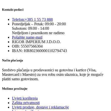
Kontakt podaci
Telefon:
+385 1 55 73 888
Ponedjeljak – Petak: 09:00 - 20:00
Subotom: 09:00 - 14:00
Nedjeljom i praznikom ne radimo
Pošaljite nam
e-mail
RIGOR IMPERIUM J.D.O.O.
OIB: 55507566304
IBAN: HR8023600001102794743
Način plaćanja
Sredstvo plaćanja u prodavaonici su gotovina i kartice (Visa,
Mastercard i Maestro) za svu robu osim ulaznica, koje je moguće
platiti samo gotovinom.
Molimo pročitajte
Uvjeti korištenja
Zaštita privatnosti
Uvjeti prodaje, dostave i reklamacije