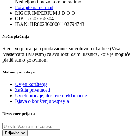
Nedjeljom i praznikom ne radimo
Pošaljite nam
e-mail
RIGOR IMPERIUM J.D.O.O.
OIB: 55507566304
IBAN: HR8023600001102794743
Način plaćanja
Sredstvo plaćanja u prodavaonici su gotovina i kartice (Visa,
Mastercard i Maestro) za svu robu osim ulaznica, koje je moguće
platiti samo gotovinom.
Molimo pročitajte
Uvjeti korištenja
Zaštita privatnosti
Uvjeti prodaje, dostave i reklamacije
Izjava o korištenju wspay-a
Newsletter prijava