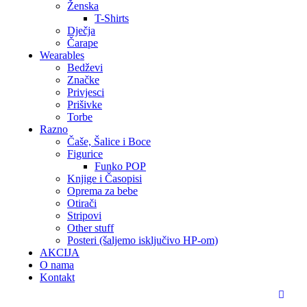
Ženska
T-Shirts
Dječja
Čarape
Wearables
Bedževi
Značke
Privjesci
Prišivke
Torbe
Razno
Čaše, Šalice i Boce
Figurice
Funko POP
Knjige i Časopisi
Oprema za bebe
Otirači
Stripovi
Other stuff
Posteri (šaljemo isključivo HP-om)
AKCIJA
O nama
Kontakt