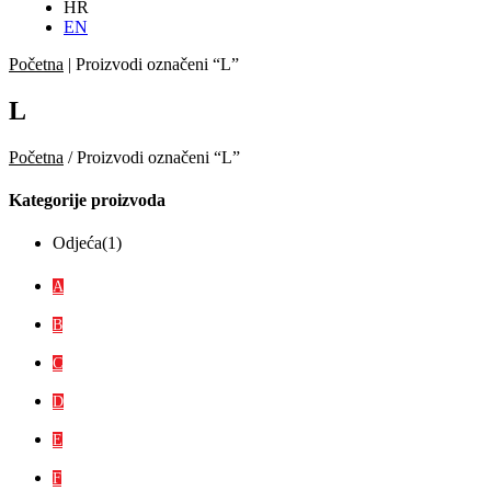
HR
EN
Početna
|
Proizvodi označeni “L”
L
Početna
/ Proizvodi označeni “L”
Kategorije proizvoda
Odjeća
(1)
A
B
C
D
E
F