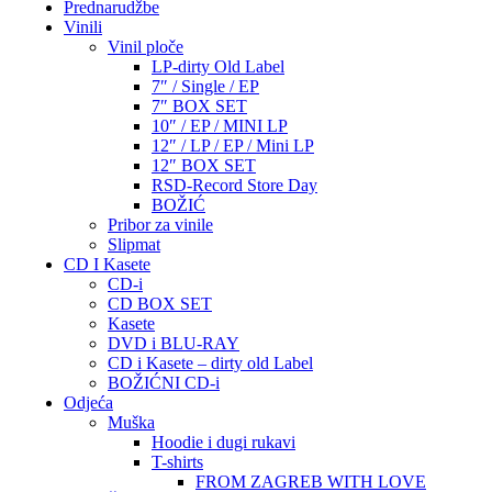
Prednarudžbe
Vinili
Vinil ploče
LP-dirty Old Label
7″ / Single / EP
7″ BOX SET
10″ / EP / MINI LP
12″ / LP / EP / Mini LP
12″ BOX SET
RSD-Record Store Day
BOŽIĆ
Pribor za vinile
Slipmat
CD I Kasete
CD-i
CD BOX SET
Kasete
DVD i BLU-RAY
CD i Kasete – dirty old Label
BOŽIĆNI CD-i
Odjeća
Muška
Hoodie i dugi rukavi
T-shirts
FROM ZAGREB WITH LOVE