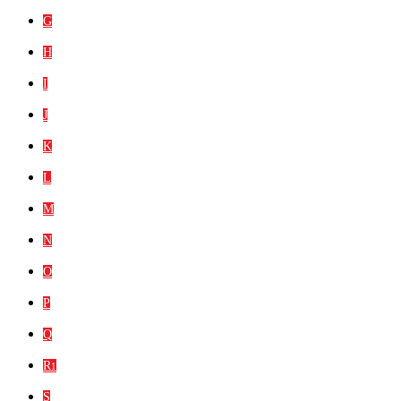
G
H
I
J
K
L
M
N
O
P
Q
R
1
S