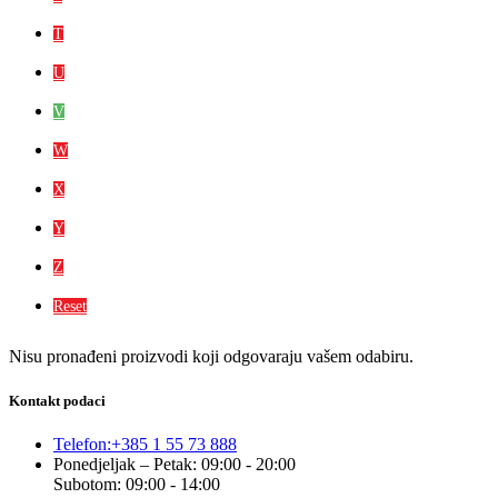
T
U
V
W
X
Y
Z
Reset
Nisu pronađeni proizvodi koji odgovaraju vašem odabiru.
Kontakt podaci
Telefon:
+385 1 55 73 888
Ponedjeljak – Petak: 09:00 - 20:00
Subotom: 09:00 - 14:00