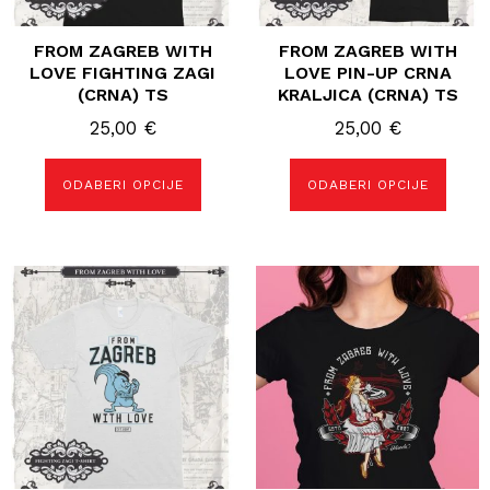
FROM ZAGREB WITH
FROM ZAGREB WITH
LOVE FIGHTING ZAGI
LOVE PIN-UP CRNA
(CRNA) TS
KRALJICA (CRNA) TS
25,00
€
25,00
€
ODABERI OPCIJE
ODABERI OPCIJE
Ovaj
Ovaj
proizvod
proizvod
ima
ima
više
više
varijanti.
varijanti.
Opcije
Opcije
se
se
mogu
mogu
odabrati
odabrati
na
na
stranici
stranici
proizvoda
proizvoda