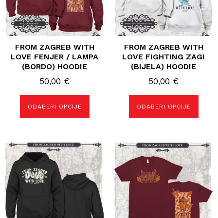
na
na
stranici
stranici
proizvoda
proizvoda
FROM ZAGREB WITH
FROM ZAGREB WITH
LOVE FENJER / LAMPA
LOVE FIGHTING ZAGI
(BORDO) HOODIE
(BIJELA) HOODIE
50,00
€
50,00
€
ODABERI OPCIJE
ODABERI OPCIJE
Ovaj
Ovaj
proizvod
proizvod
ima
ima
više
više
varijanti.
varijanti.
Opcije
Opcije
se
se
mogu
mogu
odabrati
odabrati
na
na