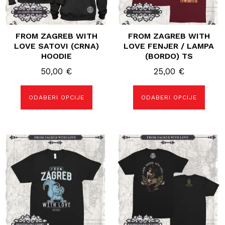
stranici
stranici
proizvoda
proizvoda
FROM ZAGREB WITH
FROM ZAGREB WITH
LOVE SATOVI (CRNA)
LOVE FENJER / LAMPA
HOODIE
(BORDO) TS
50,00
€
25,00
€
ODABERI OPCIJE
ODABERI OPCIJE
Ovaj
Ovaj
proizvod
proizvod
ima
ima
više
više
varijanti.
varijanti.
Opcije
Opcije
se
se
mogu
mogu
odabrati
odabrati
na
na
stranici
stranici
proizvoda
proizvoda