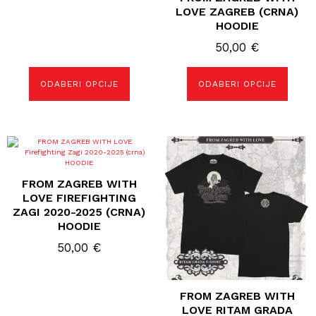
LOVE ZAGREB (CRNA)
HOODIE
50,00
€
ODABERI OPCIJE
ODABERI OPCIJE
Ovaj
Ovaj
proizvod
proizvod
ima
ima
više
više
FROM ZAGREB WITH
varijanti.
varijanti.
Opcije
Opcije
LOVE FIREFIGHTING
se
se
ZAGI 2020-2025 (CRNA)
mogu
mogu
HOODIE
odabrati
odabrati
na
na
50,00
€
stranici
stranici
proizvoda
proizvoda
FROM ZAGREB WITH
LOVE RITAM GRADA