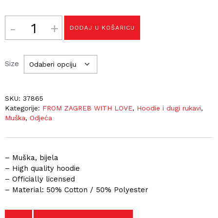
Količina
DODAJ U KOŠARICU
Size
SKU:
37865
Kategorije:
FROM ZAGREB WITH LOVE
,
Hoodie i dugi rukavi
,
Muška
,
Odjeća
– Muška, bijela
– High quality hoodie
– Officially licensed
– Material: 50% Cotton / 50% Polyester