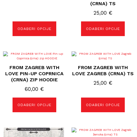
(CRNA) TS
25,00
€
ODABERI OPCIJE
ODABERI OPCIJE
Ovaj
Ovaj
proizvod
proizvod
ima
ima
FROM ZAGREB WITH
FROM ZAGREB WITH
više
više
varijanti.
varijanti.
LOVE PIN-UP COPRNICA
LOVE ZAGREB (CRNA) TS
Opcije
Opcije
(CRNA) ZIP HOODIE
se
se
25,00
€
mogu
mogu
60,00
€
odabrati
odabrati
na
na
stranici
stranici
proizvoda
proizvoda
ODABERI OPCIJE
ODABERI OPCIJE
Ovaj
proizvod