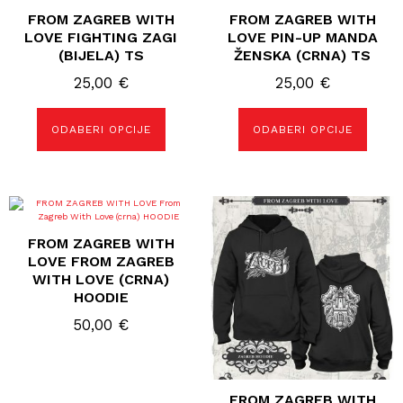
FROM ZAGREB WITH
FROM ZAGREB WITH
LOVE FIGHTING ZAGI
LOVE PIN-UP MANDA
(BIJELA) TS
ŽENSKA (CRNA) TS
25,00
€
25,00
€
ODABERI OPCIJE
ODABERI OPCIJE
Ovaj
Ovaj
proizvod
proizvod
ima
ima
FROM ZAGREB WITH
više
više
varijanti.
varijanti.
LOVE FROM ZAGREB
Opcije
Opcije
WITH LOVE (CRNA)
se
se
HOODIE
mogu
mogu
odabrati
odabrati
50,00
€
na
na
stranici
stranici
proizvoda
proizvoda
FROM ZAGREB WITH