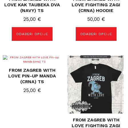
varijanti.
varijanti.
LOVE KAK TAUBEKA DVA
LOVE FIGHTING ZAGI
Opcije
Opcije
(NAVY) TS
(CRNA) HOODIE
se
se
mogu
mogu
25,00
€
50,00
€
odabrati
odabrati
na
na
stranici
stranici
proizvoda
proizvoda
ODABERI OPCIJE
ODABERI OPCIJE
Ovaj
Ovaj
proizvod
proizvod
ima
ima
FROM ZAGREB WITH
više
više
varijanti.
varijanti.
LOVE PIN-UP MANDA
Opcije
Opcije
(CRNA) TS
se
se
mogu
mogu
25,00
€
odabrati
odabrati
na
na
stranici
stranici
proizvoda
proizvoda
FROM ZAGREB WITH
LOVE FIGHTING ZAGI