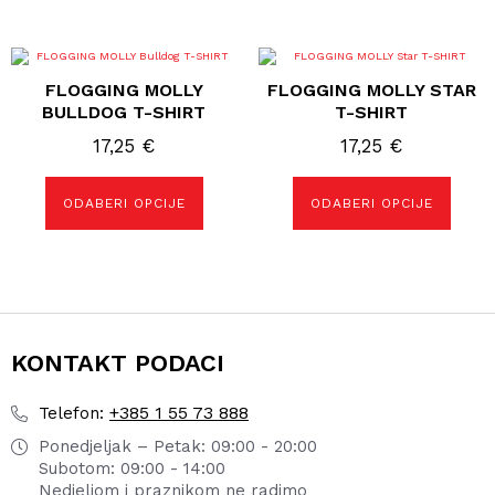
Ovaj
Ovaj
proizvod
proizvod
FLOGGING MOLLY
FLOGGING MOLLY STAR
ima
ima
više
više
BULLDOG T-SHIRT
T-SHIRT
varijanti.
varijanti.
Opcije
Opcije
17,25
€
17,25
€
se
se
mogu
mogu
odabrati
odabrati
ODABERI OPCIJE
ODABERI OPCIJE
na
na
stranici
stranici
proizvoda
proizvoda
KONTAKT PODACI
+385 1 55 73 888
Telefon:
Ponedjeljak – Petak: 09:00 - 20:00
Subotom: 09:00 - 14:00
Nedjeljom i praznikom ne radimo