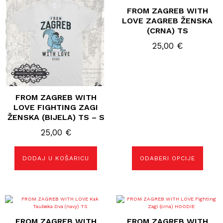
ima
FROM ZAGREB WITH
više
varijanti.
LOVE ZAGREB ŽENSKA
Opcije
(CRNA) TS
se
mogu
25,00
€
odabrati
na
stranici
proizvoda
FROM ZAGREB WITH
LOVE FIGHTING ZAGI
ŽENSKA (BIJELA) TS – S
25,00
€
DODAJ U KOŠARICU
ODABERI OPCIJE
Ovaj
Ovaj
proizvod
proizvod
ima
ima
FROM ZAGREB WITH
FROM ZAGREB WITH
više
više