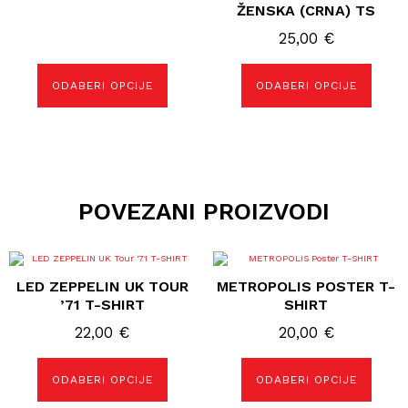
ŽENSKA (CRNA) TS
25,00
€
ODABERI OPCIJE
ODABERI OPCIJE
POVEZANI PROIZVODI
Ovaj
Ovaj
proizvod
proizvod
LED ZEPPELIN UK TOUR
METROPOLIS POSTER T-
ima
ima
više
više
’71 T-SHIRT
SHIRT
varijanti.
varijanti.
Opcije
Opcije
22,00
€
20,00
€
se
se
mogu
mogu
odabrati
odabrati
ODABERI OPCIJE
ODABERI OPCIJE
na
na
stranici
stranici
proizvoda
proizvoda