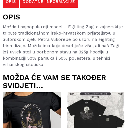
OPIS
DODATNE INFORMACIJE
OPIS
Možda i najpopularniji model – Fighting Zagi dizajnerski je
tribute tradicionalnom irsko-hrvatskom prijateljstvu u
autorskom djelu Petra Vukorepe po uzoru na Fighting
Irish dizajn. Možda ima koje desetljeće više, ali naš Zagi
još uvijek stoji u borbenom stavu na 325g hoodiju u
kombinaciji 50% pamuka i 50% poliestera, u tehnici
vrhunskog sitotiska.
MOŽDA ĆE VAM SE TAKOĐER
SVIDJETI…
Ovaj
Ovaj
proizvod
proizvod
ima
ima
više
više
varijanti.
varijanti.
Opcije
Opcije
se
se
mogu
mogu