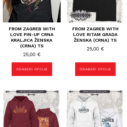
odabrati
odabrati
na
na
stranici
stranici
proizvoda
proizvoda
FROM ZAGREB WITH
FROM ZAGREB WITH
LOVE PIN-UP CRNA
LOVE RITAM GRADA
KRALJICA ŽENSKA
ŽENSKA (CRNA) TS
(CRNA) TS
25,00
€
25,00
€
ODABERI OPCIJE
ODABERI OPCIJE
Ovaj
Ovaj
proizvod
proizvod
ima
ima
više
više
varijanti.
varijanti.
Opcije
Opcije
se
se
mogu
mogu
odabrati
odabrati