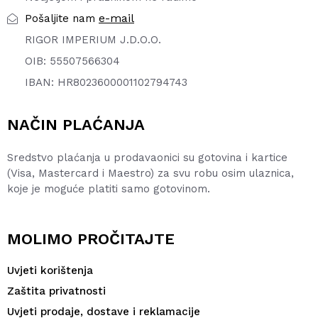
e-mail
Pošaljite nam
RIGOR IMPERIUM J.D.O.O.
OIB: 55507566304
IBAN: HR8023600001102794743
NAČIN PLAĆANJA
Sredstvo plaćanja u prodavaonici su gotovina i kartice
(Visa, Mastercard i Maestro) za svu robu osim ulaznica,
koje je moguće platiti samo gotovinom.
MOLIMO PROČITAJTE
Uvjeti korištenja
Zaštita privatnosti
Uvjeti prodaje, dostave i reklamacije