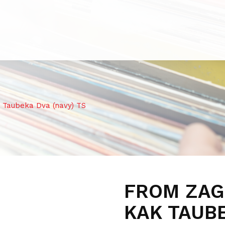
aubeka Dva (navy) TS
FROM ZAG
KAK TAUBE