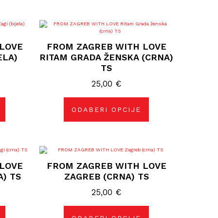
Ovaj
proizvod
ima
LOVE
FROM ZAGREB WITH LOVE
više
varijanti.
ELA)
RITAM GRADA ŽENSKA (CRNA)
Opcije
TS
se
mogu
25,00
odabrati
€
na
stranici
proizvoda
ODABERI OPCIJE
Ovaj
proizvod
LOVE
FROM ZAGREB WITH LOVE
ima
više
A) TS
ZAGREB (CRNA) TS
varijanti.
Opcije
25,00
€
se
mogu
odabrati
na