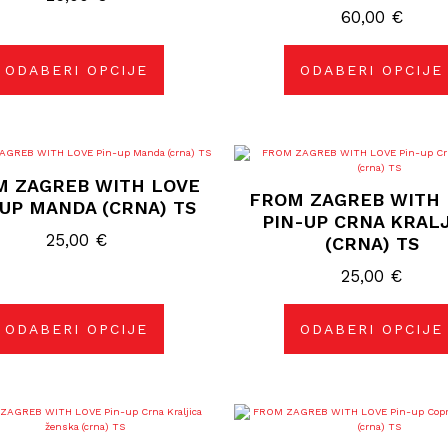
odabrati
60,00
odabrati
€
na
na
stranici
stranici
proizvoda
proizvoda
ODABERI OPCIJE
ODABERI OPCIJE
Ovaj
Ovaj
proizvod
proizvod
M ZAGREB WITH LOVE
ima
ima
FROM ZAGREB WITH 
više
više
-UP MANDA (CRNA) TS
varijanti.
varijanti.
PIN-UP CRNA KRAL
Opcije
Opcije
25,00
€
(CRNA) TS
se
se
mogu
mogu
odabrati
25,00
odabrati
€
na
na
stranici
stranici
proizvoda
proizvoda
ODABERI OPCIJE
ODABERI OPCIJE
Ovaj
Ovaj
proizvod
proizvod
ima
ima