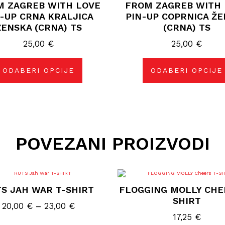
M ZAGREB WITH LOVE
FROM ZAGREB WITH 
više
više
varijanti.
varijanti.
-UP CRNA KRALJICA
PIN-UP COPRNICA Ž
Opcije
Opcije
ŽENSKA (CRNA) TS
(CRNA) TS
se
se
mogu
mogu
25,00
odabrati
€
25,00
odabrati
€
na
na
stranici
stranici
proizvoda
proizvoda
ODABERI OPCIJE
ODABERI OPCIJE
POVEZANI PROIZVODI
Ovaj
Ovaj
proizvod
proizvod
S JAH WAR T-SHIRT
FLOGGING MOLLY CHE
ima
ima
više
više
SHIRT
varijanti.
varijanti.
Raspon
20,00
€
–
23,00
€
Opcije
Opcije
17,25
€
cijena:
se
se