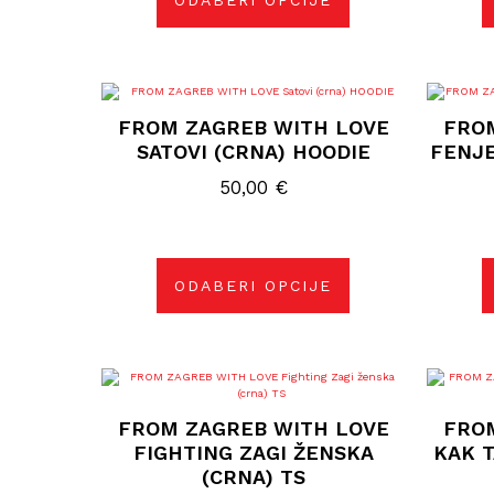
ODABERI OPCIJE
stranici
proizvoda
Ovaj
proizvod
FROM ZAGREB WITH LOVE
FRO
ima
više
SATOVI (CRNA) HOODIE
FENJE
varijanti.
Opcije
50,00
€
se
mogu
odabrati
na
stranici
proizvoda
ODABERI OPCIJE
Ovaj
proizvod
ima
FROM ZAGREB WITH LOVE
FRO
više
varijanti.
FIGHTING ZAGI ŽENSKA
KAK T
Opcije
(CRNA) TS
se
mogu