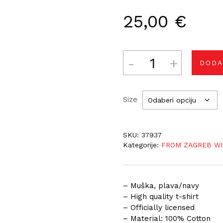
25,00
€
Količina
DODA
Size
SKU:
37937
Kategorije:
FROM ZAGREB WI
– Muška, plava/navy
– High quality t-shirt
– Officially licensed
– Material: 100% Cotton