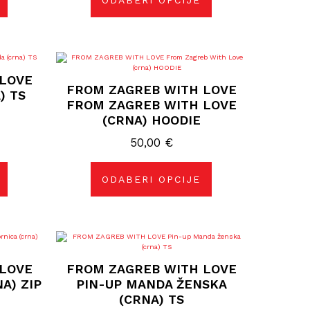
ODABERI OPCIJE
stranici
proizvoda
Ovaj
proizvod
LOVE
ima
FROM ZAGREB WITH LOVE
više
) TS
varijanti.
FROM ZAGREB WITH LOVE
Opcije
(CRNA) HOODIE
se
mogu
50,00
odabrati
€
na
stranici
proizvoda
ODABERI OPCIJE
Ovaj
proizvod
ima
LOVE
FROM ZAGREB WITH LOVE
više
varijanti.
A) ZIP
PIN-UP MANDA ŽENSKA
Opcije
(CRNA) TS
se
mogu