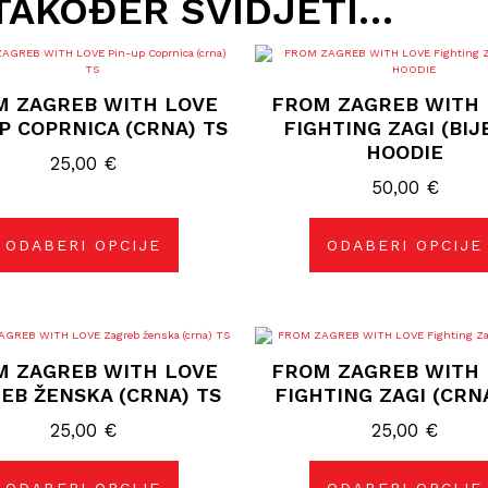
TAKOĐER SVIDJETI…
Ovaj
Ovaj
proizvod
proizvod
ima
ima
M ZAGREB WITH LOVE
FROM ZAGREB WITH 
više
više
varijanti.
varijanti.
P COPRNICA (CRNA) TS
FIGHTING ZAGI (BIJ
Opcije
Opcije
HOODIE
se
se
25,00
€
mogu
mogu
odabrati
50,00
odabrati
€
na
na
stranici
stranici
proizvoda
proizvoda
ODABERI OPCIJE
ODABERI OPCIJE
Ovaj
Ovaj
proizvod
proizvod
M ZAGREB WITH LOVE
FROM ZAGREB WITH 
ima
ima
više
više
EB ŽENSKA (CRNA) TS
FIGHTING ZAGI (CRN
varijanti.
varijanti.
Opcije
Opcije
25,00
€
25,00
€
se
se
mogu
mogu
odabrati
odabrati
na
na