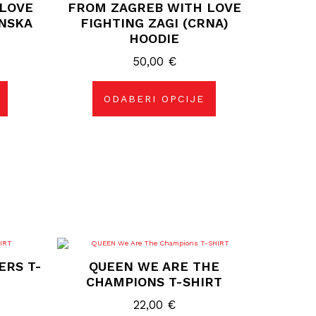
LOVE
FROM ZAGREB WITH LOVE
više
varijanti.
ENSKA
FIGHTING ZAGI (CRNA)
Opcije
HOODIE
se
mogu
50,00
odabrati
€
na
stranici
proizvoda
ODABERI OPCIJE
Ovaj
proizvod
ERS T-
QUEEN WE ARE THE
ima
više
CHAMPIONS T-SHIRT
varijanti.
Opcije
22,00
€
se