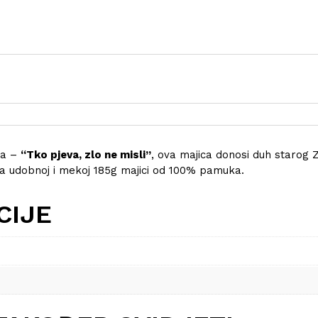
na –
“Tko pjeva, zlo ne misli”
, ova majica donosi duh starog 
ak na udobnoj i mekoj 185g majici od 100% pamuka.
CIJE