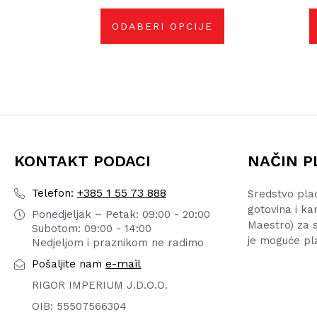
mogu
odabrati
na
ODABERI OPCIJE
stranici
proizvoda
KONTAKT PODACI
NAČIN P
+385 1 55 73 888
Telefon:
Sredstvo pla
gotovina i ka
Ponedjeljak – Petak: 09:00 - 20:00
Maestro) za s
Subotom: 09:00 - 14:00
je moguće pl
Nedjeljom i praznikom ne radimo
e-mail
Pošaljite nam
RIGOR IMPERIUM J.D.O.O.
OIB: 55507566304