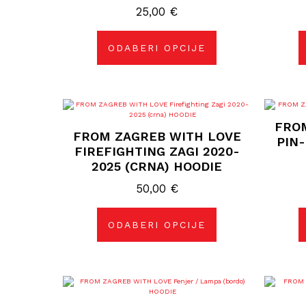
25,00
odabrati
€
na
stranici
proizvoda
ODABERI OPCIJE
Ovaj
proizvod
FRO
ima
FROM ZAGREB WITH LOVE
više
PIN
varijanti.
FIREFIGHTING ZAGI 2020-
Opcije
2025 (CRNA) HOODIE
se
mogu
50,00
odabrati
€
na
stranici
proizvoda
ODABERI OPCIJE
Ovaj
proizvod
ima