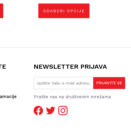
mogu
odabrati
na
ODABERI OPCIJE
stranici
proizvoda
TE
NEWSLETTER PRIJAVA
lamacije
Pratite nas na društvenim mrežama