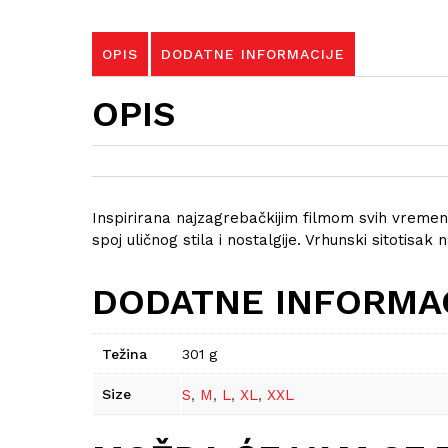
OPIS
DODATNE INFORMACIJE
OPIS
Inspirirana najzagrebačkijim filmom svih vreme
spoj uličnog stila i nostalgije. Vrhunski sitotis
DODATNE INFORMA
Težina
301 g
Size
S
,
M
,
L
,
XL
,
XXL