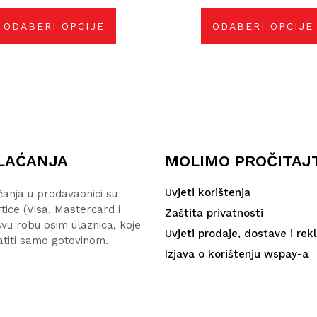
mogu
mogu
od
odabrati
odabrati
na
na
20,00 €
ODABERI OPCIJE
ODABERI OPCIJE
stranici
stranici
do
proizvoda
proizvoda
23,00 €
LAĆANJA
MOLIMO PROČITAJ
Uvjeti korištenja
ćanja u prodavaonici su
rtice (Visa, Mastercard i
Zaštita privatnosti
vu robu osim ulaznica, koje
Uvjeti prodaje, dostave i rek
atiti samo gotovinom.
Izjava o korištenju wspay-a