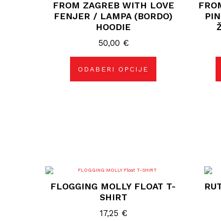
FROM ZAGREB WITH LOVE
FRO
više
varijanti.
FENJER / LAMPA (BORDO)
PIN
Opcije
HOODIE
se
mogu
50,00
odabrati
€
na
stranici
proizvoda
ODABERI OPCIJE
Ovaj
proizvod
FLOGGING MOLLY FLOAT T-
RUT
ima
više
SHIRT
varijanti.
Opcije
17,25
€
se