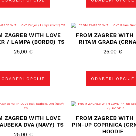
ODABERI OPCIJE
ODABERI OPCIJE
stranici
stranici
proizvoda
proizvoda
Ovaj
Ovaj
proizvod
proizvod
M ZAGREB WITH LOVE
FROM ZAGREB WITH 
ima
ima
više
više
R / LAMPA (BORDO) TS
RITAM GRADA (CRNA
varijanti.
varijanti.
Opcije
Opcije
25,00
€
25,00
€
se
se
mogu
mogu
odabrati
odabrati
na
na
stranici
stranici
proizvoda
proizvoda
ODABERI OPCIJE
ODABERI OPCIJE
Ovaj
Ovaj
proizvod
proizvod
ima
ima
M ZAGREB WITH LOVE
FROM ZAGREB WITH 
više
više
varijanti.
varijanti.
AUBEKA DVA (NAVY) TS
PIN-UP COPRNICA (CRN
Opcije
Opcije
HOODIE
se
se
25,00
€
mogu
mogu