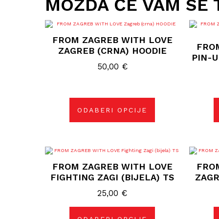
MOŽDA ĆE VAM SE 
Ovaj
proizvod
FROM ZAGREB WITH LOVE
ima
FRO
više
ZAGREB (CRNA) HOODIE
varijanti.
PIN-U
Opcije
50,00
€
se
mogu
odabrati
na
stranici
proizvoda
ODABERI OPCIJE
Ovaj
proizvod
FROM ZAGREB WITH LOVE
FRO
ima
više
FIGHTING ZAGI (BIJELA) TS
ZAGR
varijanti.
Opcije
25,00
€
se
mogu
odabrati
na