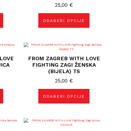
25,00
odabrati
€
na
stranici
proizvoda
ODABERI OPCIJE
Ovaj
proizvod
ima
LOVE
FROM ZAGREB WITH LOVE
više
varijanti.
JICA
FIGHTING ZAGI ŽENSKA
Opcije
(BIJELA) TS
se
mogu
25,00
odabrati
€
na
stranici
proizvoda
ODABERI OPCIJE
Ovaj
proizvod
ima