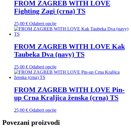
stranici
više
FROM ZAGREB WITH LOVE
proizvoda
varijanti.
Fighting Zagi (crna) TS
Opcije
se
mogu
Ovaj
25,00
€
Odaberi opcije
odabrati
proizvod
na
ima
stranici
više
proizvoda
varijanti.
FROM ZAGREB WITH LOVE Kak
Opcije
Taubeka Dva (navy) TS
se
mogu
odabrati
Ovaj
25,00
€
Odaberi opcije
na
proizvod
stranici
ima
proizvoda
više
varijanti.
FROM ZAGREB WITH LOVE Pin-
Opcije
up Crna Kraljica ženska (crna) TS
se
mogu
odabrati
Ovaj
25,00
€
Odaberi opcije
na
proizvod
stranici
ima
Povezani proizvodi
proizvoda
više
varijanti.