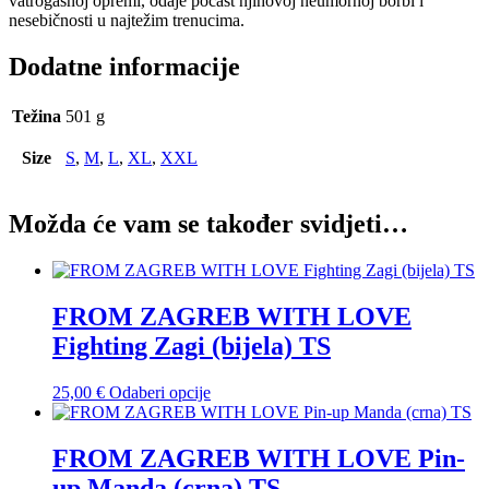
vatrogasnoj opremi, odaje počast njihovoj neumornoj borbi i
nesebičnosti u najtežim trenucima.
Dodatne informacije
Težina
501 g
Size
S
,
M
,
L
,
XL
,
XXL
Možda će vam se također svidjeti…
FROM ZAGREB WITH LOVE
Fighting Zagi (bijela) TS
Ovaj
25,00
€
Odaberi opcije
proizvod
ima
više
FROM ZAGREB WITH LOVE Pin-
varijanti.
up Manda (crna) TS