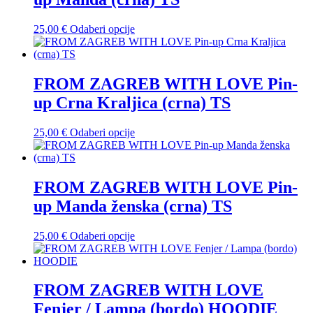
Opcije
se
mogu
Ovaj
25,00
€
Odaberi opcije
odabrati
proizvod
na
ima
stranici
više
proizvoda
varijanti.
FROM ZAGREB WITH LOVE Pin-
Opcije
up Crna Kraljica (crna) TS
se
mogu
odabrati
Ovaj
25,00
€
Odaberi opcije
na
proizvod
stranici
ima
proizvoda
više
varijanti.
FROM ZAGREB WITH LOVE Pin-
Opcije
up Manda ženska (crna) TS
se
mogu
odabrati
Ovaj
25,00
€
Odaberi opcije
na
proizvod
stranici
ima
proizvoda
više
varijanti.
FROM ZAGREB WITH LOVE
Opcije
Fenjer / Lampa (bordo) HOODIE
se