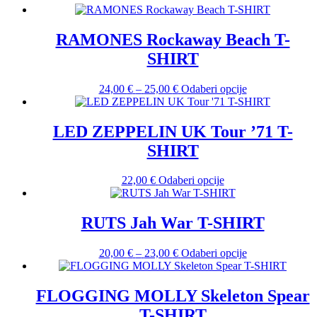
Opcije
se
RAMONES Rockaway Beach T-
mogu
odabrati
SHIRT
na
stranici
Raspon
Ovaj
24,00
€
–
25,00
€
Odaberi opcije
proizvoda
cijena:
proizvod
od
ima
24,00 €
više
LED ZEPPELIN UK Tour ’71 T-
do
varijanti.
SHIRT
25,00 €
Opcije
se
mogu
Ovaj
22,00
€
Odaberi opcije
odabrati
proizvod
na
ima
stranici
više
RUTS Jah War T-SHIRT
proizvoda
varijanti.
Opcije
Raspon
Ovaj
20,00
€
–
23,00
€
Odaberi opcije
se
cijena:
proizvod
mogu
od
ima
odabrati
20,00 €
više
FLOGGING MOLLY Skeleton Spear
na
do
varijanti.
stranici
T-SHIRT
23,00 €
Opcije