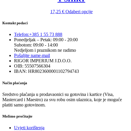
proizvoda
se
mogu
Ovaj
17,25
€
Odaberi opcije
odabrati
proizvod
na
ima
Kontakt podaci
stranici
više
proizvoda
varijanti.
Telefon:
+385 1 55 73 888
Opcije
Ponedjeljak – Petak: 09:00 - 20:00
se
Subotom: 09:00 - 14:00
mogu
Nedjeljom i praznikom ne radimo
odabrati
Pošaljite nam
e-mail
na
RIGOR IMPERIUM J.D.O.O.
stranici
OIB: 55507566304
proizvoda
IBAN: HR8023600001102794743
Način plaćanja
Sredstvo plaćanja u prodavaonici su gotovina i kartice (Visa,
Mastercard i Maestro) za svu robu osim ulaznica, koje je moguće
platiti samo gotovinom.
Molimo pročitajte
Uvjeti korištenja