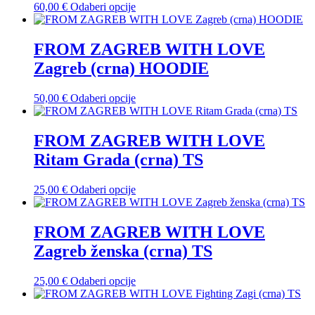
odabrati
Ovaj
60,00
€
Odaberi opcije
na
proizvod
stranici
ima
proizvoda
više
FROM ZAGREB WITH LOVE
varijanti.
Zagreb (crna) HOODIE
Opcije
se
mogu
Ovaj
50,00
€
Odaberi opcije
odabrati
proizvod
na
ima
stranici
više
FROM ZAGREB WITH LOVE
proizvoda
varijanti.
Ritam Grada (crna) TS
Opcije
se
mogu
Ovaj
25,00
€
Odaberi opcije
odabrati
proizvod
na
ima
stranici
više
FROM ZAGREB WITH LOVE
proizvoda
varijanti.
Zagreb ženska (crna) TS
Opcije
se
mogu
Ovaj
25,00
€
Odaberi opcije
odabrati
proizvod
na
ima