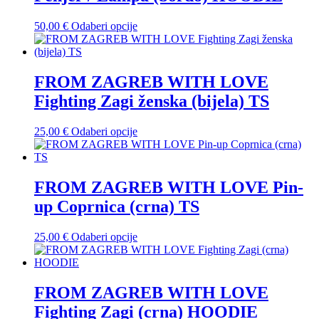
mogu
odabrati
Ovaj
50,00
€
Odaberi opcije
na
proizvod
stranici
ima
proizvoda
više
varijanti.
FROM ZAGREB WITH LOVE
Opcije
Fighting Zagi ženska (bijela) TS
se
mogu
odabrati
Ovaj
25,00
€
Odaberi opcije
na
proizvod
stranici
ima
proizvoda
više
varijanti.
FROM ZAGREB WITH LOVE Pin-
Opcije
up Coprnica (crna) TS
se
mogu
odabrati
Ovaj
25,00
€
Odaberi opcije
na
proizvod
stranici
ima
proizvoda
više
varijanti.
FROM ZAGREB WITH LOVE
Opcije
Fighting Zagi (crna) HOODIE
se