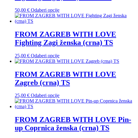
mogu
odabrati
Ovaj
50,00
€
Odaberi opcije
na
proizvod
stranici
ima
proizvoda
više
varijanti.
FROM ZAGREB WITH LOVE
Opcije
Fighting Zagi ženska (crna) TS
se
mogu
odabrati
Ovaj
25,00
€
Odaberi opcije
na
proizvod
stranici
ima
proizvoda
više
FROM ZAGREB WITH LOVE
varijanti.
Zagreb (crna) TS
Opcije
se
mogu
Ovaj
25,00
€
Odaberi opcije
odabrati
proizvod
na
ima
stranici
više
proizvoda
varijanti.
FROM ZAGREB WITH LOVE Pin-
Opcije
up Coprnica ženska (crna) TS
se
mogu