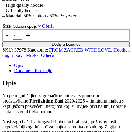
– High quality hoodie
– Officially licensed
– Material: 50% Cotton / 50% Polyester
Size
Obriši
Količina
Dodaj u košaricu
SKU:
37978
Kategorije:
FROM ZAGREB WITH LOVE
,
Hoodie i
dugi rukavi
,
Muška
,
Odjeća
Opis
Dodatne informacije
Opis
Na petu godišnjicu zagrebačkog potresa, s ponosom
predstavljamo
Firefighting Zagi
2020-2025 – limitiranu majicu s
kapuljačom posvećenu herojima koji su uvijek prvi na liniji obrane
kada naš grad treba pomoć.
Naši zagrebački vatrogasci simbol su hrabrosti, požrtvovnosti i
nepokolebljivog duha. Ova majica, s motivom kultnog Zagija u