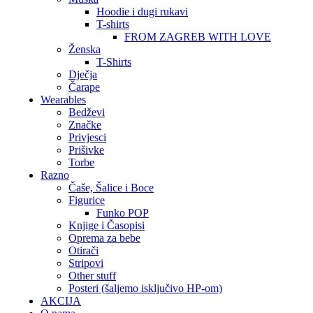
Hoodie i dugi rukavi
T-shirts
FROM ZAGREB WITH LOVE
Ženska
T-Shirts
Dječja
Čarape
Wearables
Bedževi
Značke
Privjesci
Prišivke
Torbe
Razno
Čaše, Šalice i Boce
Figurice
Funko POP
Knjige i Časopisi
Oprema za bebe
Otirači
Stripovi
Other stuff
Posteri (šaljemo isključivo HP-om)
AKCIJA