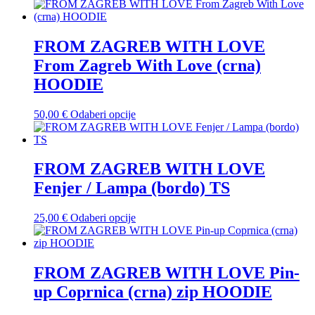
na
proizvod
stranici
ima
proizvoda
više
varijanti.
FROM ZAGREB WITH LOVE
Opcije
From Zagreb With Love (crna)
se
mogu
HOODIE
odabrati
na
Ovaj
50,00
€
Odaberi opcije
stranici
proizvod
proizvoda
ima
više
varijanti.
FROM ZAGREB WITH LOVE
Opcije
Fenjer / Lampa (bordo) TS
se
mogu
odabrati
Ovaj
25,00
€
Odaberi opcije
na
proizvod
stranici
ima
proizvoda
više
varijanti.
FROM ZAGREB WITH LOVE Pin-
Opcije
up Coprnica (crna) zip HOODIE
se
mogu