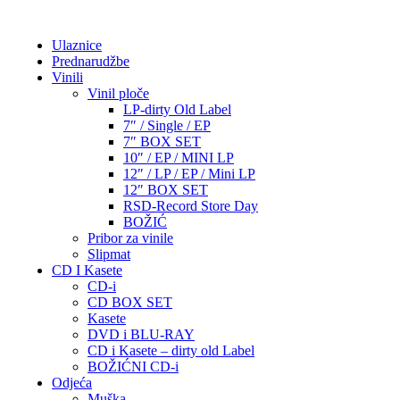
Ulaznice
Prednarudžbe
Vinili
Vinil ploče
LP-dirty Old Label
7″ / Single / EP
7″ BOX SET
10″ / EP / MINI LP
12″ / LP / EP / Mini LP
12″ BOX SET
RSD-Record Store Day
BOŽIĆ
Pribor za vinile
Slipmat
CD I Kasete
CD-i
CD BOX SET
Kasete
DVD i BLU-RAY
CD i Kasete – dirty old Label
BOŽIĆNI CD-i
Odjeća
Muška