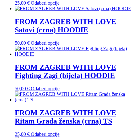
odabrati
Ovaj
25,00
€
Odaberi opcije
na
proizvod
stranici
ima
proizvoda
više
FROM ZAGREB WITH LOVE
varijanti.
Satovi (crna) HOODIE
Opcije
se
mogu
Ovaj
50,00
€
Odaberi opcije
odabrati
proizvod
na
ima
stranici
više
proizvoda
varijanti.
FROM ZAGREB WITH LOVE
Opcije
Fighting Zagi (bijela) HOODIE
se
mogu
odabrati
Ovaj
50,00
€
Odaberi opcije
na
proizvod
stranici
ima
proizvoda
više
varijanti.
FROM ZAGREB WITH LOVE
Opcije
Ritam Grada ženska (crna) TS
se
mogu
odabrati
Ovaj
25,00
€
Odaberi opcije