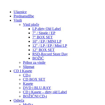
Ulaznice
Prednarudžbe
Vinili
Vinil ploče
LP-dirty Old Label
7″ / Single / EP
7″ BOX SET
10″ / EP / MINI LP
12″ / LP / EP / Mini LP
12″ BOX SET
RSD-Record Store Day
BOŽIĆ
Pribor za vinile
Slipmat
CD I Kasete
CD-i
CD BOX SET
Kasete
DVD i BLU-RAY
CD i Kasete – dirty old Label
BOŽIĆNI CD-i
Odjeća
Muška