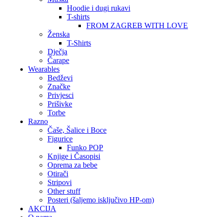
Hoodie i dugi rukavi
T-shirts
FROM ZAGREB WITH LOVE
Ženska
T-Shirts
Dječja
Čarape
Wearables
Bedževi
Značke
Privjesci
Prišivke
Torbe
Razno
Čaše, Šalice i Boce
Figurice
Funko POP
Knjige i Časopisi
Oprema za bebe
Otirači
Stripovi
Other stuff
Posteri (šaljemo isključivo HP-om)
AKCIJA