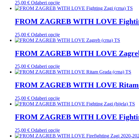
Ovaj
25,00
€
Odaberi opcije
se
proizvod
mogu
ima
odabrati
više
FROM ZAGREB WITH LOVE Fighting 
na
varijanti.
stranici
Opcije
proizvoda
Ovaj
25,00
€
Odaberi opcije
se
proizvod
mogu
ima
odabrati
više
FROM ZAGREB WITH LOVE Zagreb 
na
varijanti.
stranici
Opcije
proizvoda
Ovaj
25,00
€
Odaberi opcije
se
proizvod
mogu
ima
odabrati
više
FROM ZAGREB WITH LOVE Ritam G
na
varijanti.
stranici
Opcije
proizvoda
Ovaj
25,00
€
Odaberi opcije
se
proizvod
mogu
ima
odabrati
više
FROM ZAGREB WITH LOVE Fighting 
na
varijanti.
stranici
Opcije
proizvoda
Ovaj
25,00
€
Odaberi opcije
se
proizvod
mogu