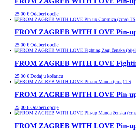
FROM ZAGREB WITH LOVE Pin-up Co
na
varijanti.
stranici
Opcije
proizvoda
Ovaj
25,00
€
Odaberi opcije
se
proizvod
mogu
ima
odabrati
više
FROM ZAGREB WITH LOVE Pin-up C
na
varijanti.
stranici
Opcije
proizvoda
Ovaj
25,00
€
Odaberi opcije
se
proizvod
mogu
ima
odabrati
više
FROM ZAGREB WITH LOVE Fighting Za
na
varijanti.
stranici
Opcije
proizvoda
25,00
€
Dodaj u košaricu
se
mogu
odabrati
FROM ZAGREB WITH LOVE Pin-up 
na
stranici
proizvoda
Ovaj
25,00
€
Odaberi opcije
proizvod
ima
više
FROM ZAGREB WITH LOVE Pin-up M
varijanti.
Opcije