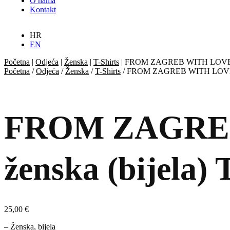
O nama
Kontakt
HR
EN
Početna
|
Odjeća
|
Ženska
|
T-Shirts
|
FROM ZAGREB WITH LOVE Figh
Početna
/
Odjeća
/
Ženska
/
T-Shirts
/ FROM ZAGREB WITH LOVE Fig
FROM ZAGREB 
ženska (bijela) 
25,00
€
– Ženska, bijela