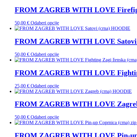
ima
odabrati
više
FROM ZAGREB WITH LOVE Firefight
na
varijanti.
stranici
Opcije
proizvoda
Ovaj
50,00
€
Odaberi opcije
se
proizvod
mogu
ima
odabrati
više
FROM ZAGREB WITH LOVE Satovi 
na
varijanti.
stranici
Opcije
proizvoda
Ovaj
50,00
€
Odaberi opcije
se
proizvod
mogu
ima
odabrati
više
FROM ZAGREB WITH LOVE Fighting 
na
varijanti.
stranici
Opcije
proizvoda
Ovaj
25,00
€
Odaberi opcije
se
proizvod
mogu
ima
odabrati
više
FROM ZAGREB WITH LOVE Zagreb
na
varijanti.
stranici
Opcije
proizvoda
Ovaj
50,00
€
Odaberi opcije
se
proizvod
mogu
ima
odabrati
više
FROM ZAGREB WITH LOVE Pin-up C
na