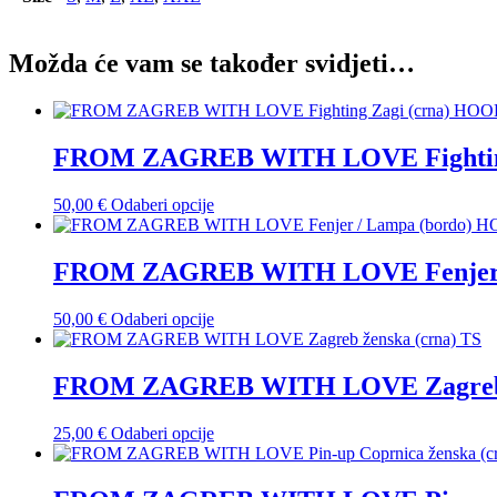
Možda će vam se također svidjeti…
FROM ZAGREB WITH LOVE Fighting
Ovaj
50,00
€
Odaberi opcije
proizvod
ima
više
FROM ZAGREB WITH LOVE Fenjer 
varijanti.
Opcije
Ovaj
50,00
€
Odaberi opcije
se
proizvod
mogu
ima
odabrati
više
FROM ZAGREB WITH LOVE Zagreb ž
na
varijanti.
stranici
Opcije
proizvoda
Ovaj
25,00
€
Odaberi opcije
se
proizvod
mogu
ima
odabrati
više