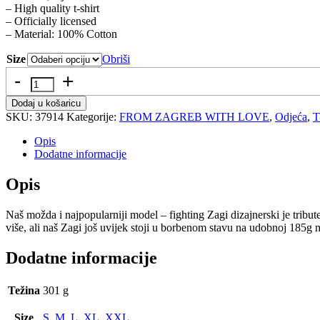
– High quality t-shirt
– Officially licensed
– Material: 100% Cotton
Size
Obriši
Količina
Dodaj u košaricu
SKU:
37914
Kategorije:
FROM ZAGREB WITH LOVE
,
Odjeća
,
T
Opis
Dodatne informacije
Opis
Naš možda i najpopularniji model – fighting Zagi dizajnerski je tribu
više, ali naš Zagi još uvijek stoji u borbenom stavu na udobnoj 185
Dodatne informacije
Težina
301 g
Size
S
,
M
,
L
,
XL
,
XXL