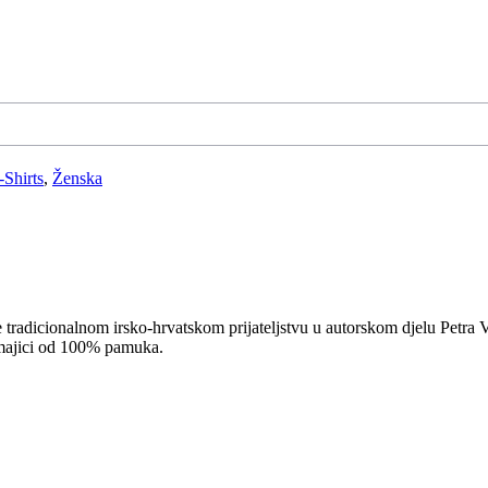
-Shirts
,
Ženska
te tradicionalnom irsko-hrvatskom prijateljstvu u autorskom djelu Petra
g majici od 100% pamuka.