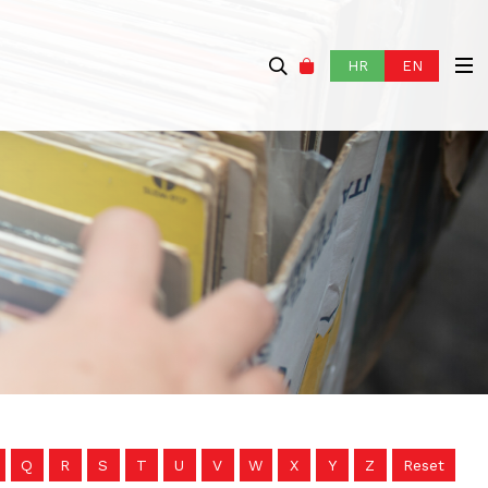
HR
EN
Q
R
S
T
U
V
W
X
Y
Z
Reset