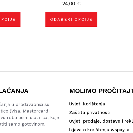
rati
24,00
odabrati
€
na
nici
stranici
izvoda
proizvoda
OPCIJE
ODABERI OPCIJE
LAĆANJA
MOLIMO PROČITAJ
Uvjeti korištenja
ćanja u prodavaonici su
rtice (Visa, Mastercard i
Zaštita privatnosti
vu robu osim ulaznica, koje
Uvjeti prodaje, dostave i rek
atiti samo gotovinom.
Izjava o korištenju wspay-a