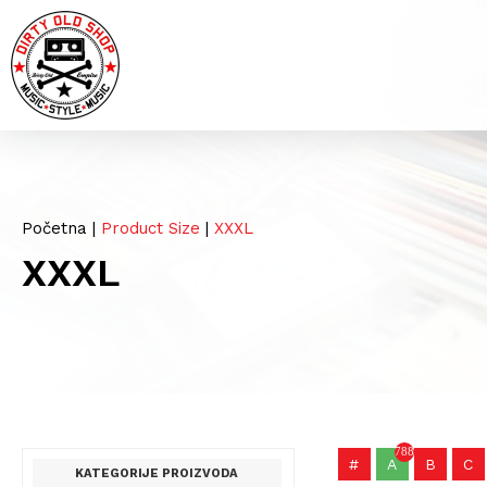
Početna
|
Product Size
|
XXXL
XXXL
788
#
A
B
C
KATEGORIJE PROIZVODA