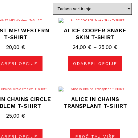
Ovaj
Ovaj
proizvod
proizvod
ST ME! WESTERN
ALICE COOPER SNAKE
ima
ima
više
više
T-SHIRT
SKIN T-SHIRT
varijanti.
varijanti.
Opcije
Opcije
Raspon
20,00
€
24,00
€
–
25,00
€
se
se
mogu
mogu
cijena:
odabrati
odabrati
od
na
na
ABERI OPCIJE
ODABERI OPCIJE
stranici
stranici
24,00 €
proizvoda
proizvoda
do
25,00 €
Ovaj
proizvod
IN CHAINS CIRCLE
ALICE IN CHAINS
ima
više
BLEM T-SHIRT
TRANSPLANT T-SHIRT
varijanti.
Opcije
25,00
€
se
mogu
odabrati
na
stranici
ABERI OPCIJE
PROČITAJ VIŠE