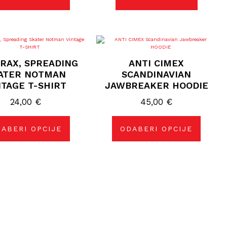
proizvoda
Ovaj
Ovaj
proizvod
proizvod
ima
ima
RAX, SPREADING
ANTI CIMEX
više
više
varijanti.
varijanti.
ATER NOTMAN
SCANDINAVIAN
Opcije
Opcije
NTAGE T-SHIRT
JAWBREAKER HOODIE
se
se
mogu
mogu
24,00
odabrati
€
45,00
odabrati
€
na
na
stranici
stranici
proizvoda
proizvoda
ABERI OPCIJE
ODABERI OPCIJE