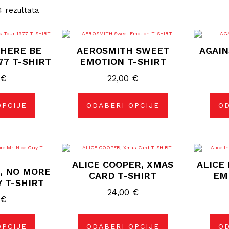
4 rezultata
j
Ovaj
izvod
proizvod
THERE BE
AEROSMITH SWEET
AGAIN
ima
više
77 T-SHIRT
EMOTION T-SHIRT
janti.
varijanti.
ije
Opcije
0
€
22,00
€
se
gu
mogu
rati
odabrati
na
OPCIJE
ODABERI OPCIJE
OD
nici
stranici
izvoda
proizvoda
j
Ovaj
izvod
proizvod
ALICE COOPER, XMAS
ALICE 
ima
, NO MORE
više
CARD T-SHIRT
EM
janti.
varijanti.
Y T-SHIRT
ije
Opcije
24,00
€
se
0
€
gu
mogu
rati
odabrati
na
nici
stranici
OPCIJE
ODABERI OPCIJE
OD