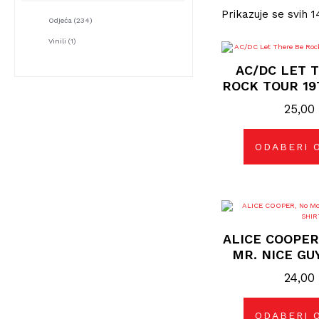
Prikazuje se svih 1
Odjeća
(234)
Vinili
(1)
Ova
pro
AC/DC LET 
ima
više
ROCK TOUR 19
vari
Opc
25,0
se
mo
odab
na
ODABERI 
stra
pro
Ova
pro
ima
ALICE COOPER
više
vari
MR. NICE GU
Opc
se
24,0
mo
odab
na
stra
ODABERI 