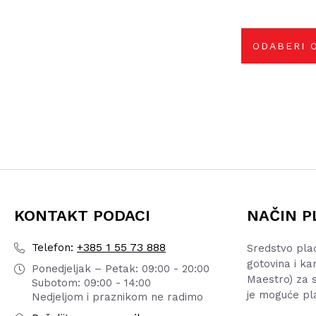
odab
na
stra
pro
ODABERI 
KONTAKT PODACI
NAČIN P
+385 1 55 73 888
Telefon:
Sredstvo pla
gotovina i ka
Ponedjeljak – Petak: 09:00 - 20:00
Maestro) za s
Subotom: 09:00 - 14:00
je moguće pl
Nedjeljom i praznikom ne radimo