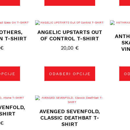
izvoda
proizvoda
j
Ovaj
izvod
proizvod
OTHERS,
ANGELIC UPSTARTS OUT
ima
ANTH
više
N T-SHIRT
OF CONTROL T-SHIRT
janti.
varijanti.
SK
ije
Opcije
0
€
20,00
€
VI
se
gu
mogu
rati
odabrati
na
nici
stranici
izvoda
proizvoda
OPCIJE
ODABERI OPCIJE
OD
j
Ovaj
izvod
proizvod
VENFOLD,
ima
AVENGED SEVENFOLD,
više
SHIRT
janti.
varijanti.
CLASSIC DEATHBAT T-
ije
Opcije
0
€
SHIRT
se
gu
mogu