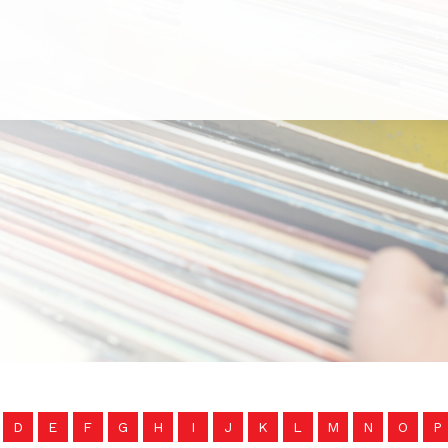
D
E
F
G
H
I
J
K
L
M
N
O
P