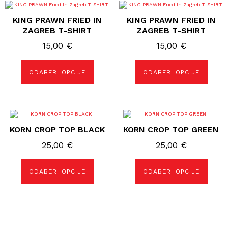
Ovaj
Ovaj
proizvod
proizvod
KING PRAWN FRIED IN
KING PRAWN FRIED IN
ima
ima
više
više
ZAGREB T-SHIRT
ZAGREB T-SHIRT
varijanti.
varijanti.
Opcije
Opcije
15,00
€
15,00
€
se
se
mogu
mogu
odabrati
odabrati
ODABERI OPCIJE
ODABERI OPCIJE
na
na
stranici
stranici
proizvoda
proizvoda
Ovaj
Ovaj
proizvod
proizvod
KORN CROP TOP BLACK
KORN CROP TOP GREEN
ima
ima
više
više
25,00
€
25,00
€
varijanti.
varijanti.
Opcije
Opcije
se
se
mogu
mogu
ODABERI OPCIJE
ODABERI OPCIJE
odabrati
odabrati
na
na
stranici
stranici
proizvoda
proizvoda