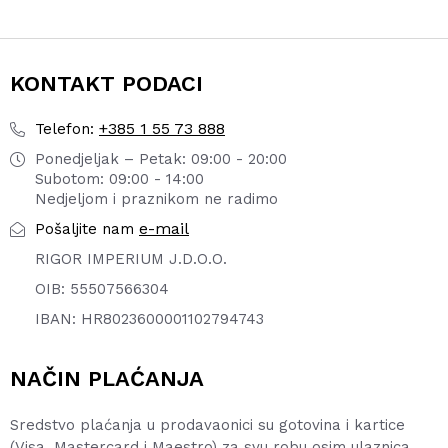
KONTAKT PODACI
+385 1 55 73 888
Telefon:
Ponedjeljak – Petak: 09:00 - 20:00
Subotom: 09:00 - 14:00
Nedjeljom i praznikom ne radimo
e-mail
Pošaljite nam
RIGOR IMPERIUM J.D.O.O.
OIB: 55507566304
IBAN: HR8023600001102794743
NAČIN PLAĆANJA
Sredstvo plaćanja u prodavaonici su gotovina i kartice
(Visa, Mastercard i Maestro) za svu robu osim ulaznica,