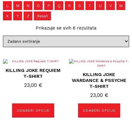
L
M
N
O
P
Q
R
S
T
U
V
W
X
Y
Z
Reset
Prikazuje se svih 6 rezultata
Ovaj
Ovaj
proizvod
proizvod
KILLING JOKE REQUIEM
ima
ima
KILLING JOKE
više
više
T-SHIRT
varijanti.
varijanti.
WARDANCE & PSSYCHE
Opcije
Opcije
23,00
€
T-SHIRT
se
se
mogu
mogu
23,00
€
odabrati
odabrati
na
na
stranici
stranici
proizvoda
proizvoda
ODABERI OPCIJE
ODABERI OPCIJE