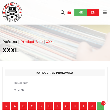
HR
EN
Početna
|
Product Size
|
XXXL
XXXL
KATEGORIJE PROIZVODA
Odjeća
(234)
Vinili
(1)
584
#
A
B
C
D
E
F
G
H
I
J
K