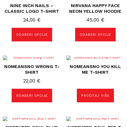
ima
ima
NINE INCH NAILS –
NIRVANA HAPPY FACE
više
više
varijanti.
varijanti.
CLASSIC LOGO T-SHIRT
NEON YELLOW HOODIE
Opcije
Opcije
se
se
24,00
€
45,00
€
mogu
mogu
odabrati
odabrati
na
na
ODABERI OPCIJE
ODABERI OPCIJE
stranici
stranici
proizvoda
proizvoda
Ovaj
proizvod
NOMEANSNO WRONG T-
NOMEANSNO YOU KILL
ima
više
SHIRT
ME T-SHIRT
varijanti.
Opcije
22,00
€
se
mogu
odabrati
ODABERI OPCIJE
PROČITAJ VIŠE
na
stranici
proizvoda
Ovaj
Ovaj
proizvod
proizvod
ima
ima