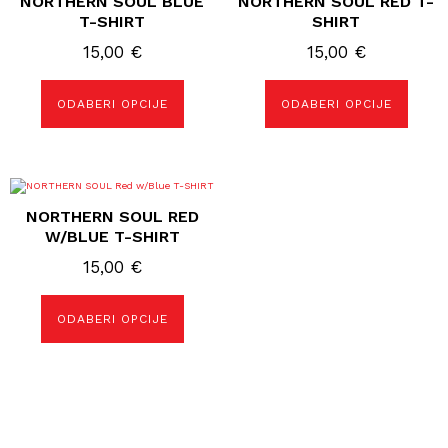
NORTHERN SOUL BLUE
NORTHERN SOUL RED T-
više
više
T-SHIRT
SHIRT
varijanti.
varijanti.
Opcije
Opcije
15,00
€
15,00
€
se
se
mogu
mogu
odabrati
odabrati
ODABERI OPCIJE
ODABERI OPCIJE
na
na
stranici
stranici
proizvoda
proizvoda
Ovaj
proizvod
NORTHERN SOUL RED
ima
više
W/BLUE T-SHIRT
varijanti.
Opcije
15,00
€
se
mogu
odabrati
ODABERI OPCIJE
na
stranici
proizvoda