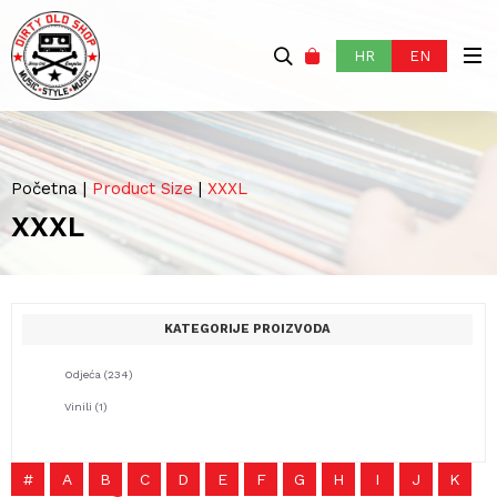
HR
EN
Početna
|
Product Size
|
XXXL
XXXL
KATEGORIJE PROIZVODA
Odjeća
(234)
Vinili
(1)
#
A
B
C
D
E
F
G
H
I
J
K