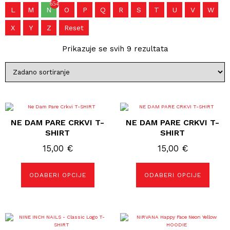
654
L
M
N
O
P
Q
R
S
T
U
V
W
X
Y
Z
Reset
Prikazuje se svih 9 rezultata
Ovaj
Ovaj
proizvod
proizvod
NE DAM PARE CRKVI T-
NE DAM PARE CRKVI T-
ima
ima
više
više
SHIRT
SHIRT
varijanti.
varijanti.
Opcije
Opcije
15,00
€
15,00
€
se
se
mogu
mogu
odabrati
odabrati
ODABERI OPCIJE
ODABERI OPCIJE
na
na
stranici
stranici
proizvoda
proizvoda
Ovaj
Ovaj
proizvod
proizvod