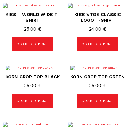
Ovaj
Ovaj
proizvod
proizvod
KISS – WORLD WIDE T-
KISS VTGE CLASSIC
ima
ima
više
više
SHIRT
LOGO T-SHIRT
varijanti.
varijanti.
Opcije
Opcije
25,00
€
24,00
€
se
se
mogu
mogu
odabrati
odabrati
ODABERI OPCIJE
ODABERI OPCIJE
na
na
stranici
stranici
proizvoda
proizvoda
Ovaj
Ovaj
proizvod
proizvod
KORN CROP TOP BLACK
KORN CROP TOP GREEN
ima
ima
više
više
25,00
€
25,00
€
varijanti.
varijanti.
Opcije
Opcije
se
se
mogu
mogu
ODABERI OPCIJE
ODABERI OPCIJE
odabrati
odabrati
na
na
stranici
stranici
proizvoda
proizvoda
Ovaj
Ovaj
proizvod
proizvod