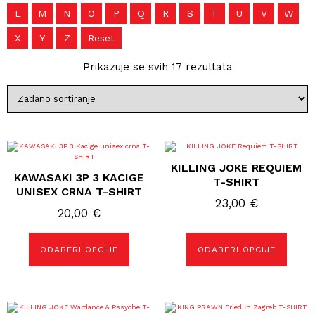
L
M
N
O
P
Q
R
S
T
U
V
W
X
Y
Z
Reset
Prikazuje se svih 17 rezultata
Ovaj
Ovaj
proizvod
proizvod
KILLING JOKE REQUIEM
ima
ima
KAWASAKI 3P 3 KACIGE
više
više
T-SHIRT
varijanti.
varijanti.
UNISEX CRNA T-SHIRT
Opcije
Opcije
23,00
€
se
se
20,00
€
mogu
mogu
odabrati
odabrati
na
na
ODABERI OPCIJE
ODABERI OPCIJE
stranici
stranici
proizvoda
proizvoda
Ovaj
Ovaj