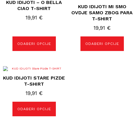
KUD IDIJOTI – O BELLA
ima
ima
KUD IDIJOTI MI SMO
više
više
CIAO T-SHIRT
varijanti.
varijanti.
OVDJE SAMO ZBOG PARA
Opcije
Opcije
19,91
€
T-SHIRT
se
se
mogu
mogu
19,91
€
odabrati
odabrati
na
na
stranici
stranici
proizvoda
proizvoda
ODABERI OPCIJE
ODABERI OPCIJE
Ovaj
proizvod
KUD IDIJOTI STARE PIZDE
ima
više
T-SHIRT
varijanti.
Opcije
19,91
€
se
mogu
odabrati
ODABERI OPCIJE
na
stranici
proizvoda