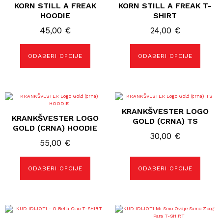
KORN STILL A FREAK
KORN STILL A FREAK T-
ima
ima
više
više
HOODIE
SHIRT
varijanti.
varijanti.
Opcije
Opcije
45,00
€
24,00
€
se
se
mogu
mogu
odabrati
odabrati
ODABERI OPCIJE
ODABERI OPCIJE
na
na
stranici
stranici
proizvoda
proizvoda
Ovaj
Ovaj
proizvod
proizvod
KRANKŠVESTER LOGO
ima
ima
KRANKŠVESTER LOGO
više
više
GOLD (CRNA) TS
varijanti.
varijanti.
GOLD (CRNA) HOODIE
Opcije
Opcije
30,00
€
se
se
55,00
€
mogu
mogu
odabrati
odabrati
na
na
ODABERI OPCIJE
ODABERI OPCIJE
stranici
stranici
proizvoda
proizvoda
Ovaj
Ovaj
proizvod
proizvod