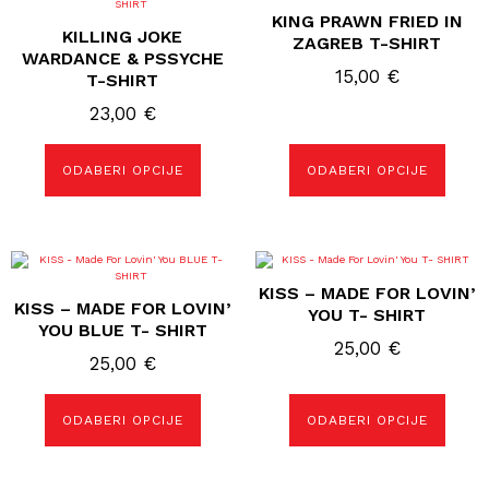
proizvod
proizvod
KING PRAWN FRIED IN
ima
ima
KILLING JOKE
više
više
ZAGREB T-SHIRT
varijanti.
varijanti.
WARDANCE & PSSYCHE
Opcije
Opcije
15,00
€
T-SHIRT
se
se
mogu
mogu
23,00
€
odabrati
odabrati
na
na
stranici
stranici
proizvoda
proizvoda
ODABERI OPCIJE
ODABERI OPCIJE
Ovaj
Ovaj
proizvod
proizvod
KISS – MADE FOR LOVIN’
ima
ima
KISS – MADE FOR LOVIN’
više
više
YOU T- SHIRT
varijanti.
varijanti.
YOU BLUE T- SHIRT
Opcije
Opcije
25,00
€
se
se
25,00
€
mogu
mogu
odabrati
odabrati
na
na
ODABERI OPCIJE
ODABERI OPCIJE
stranici
stranici
proizvoda
proizvoda