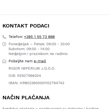
KONTAKT PODACI
+385 1 55 73 888
Telefon:
Ponedjeljak – Petak: 09:00 - 20:00
Subotom: 09:00 - 14:00
Nedjeljom i praznikom ne radimo
e-mail
Pošaljite nam
RIGOR IMPERIUM J.D.O.O.
OIB: 55507566304
IBAN: HR8023600001102794743
NAČIN PLAĆANJA
Sredstvo plaćanja u prodavaonici su gotovina i kartice