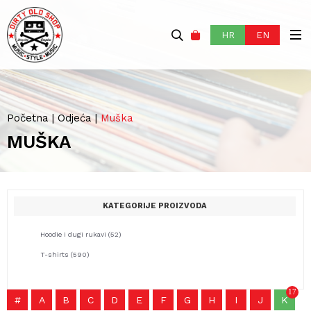
HR
EN
Početna
|
Odjeća
|
Muška
MUŠKA
KATEGORIJE PROIZVODA
Hoodie i dugi rukavi
(52)
T-shirts
(590)
17
#
A
B
C
D
E
F
G
H
I
J
K