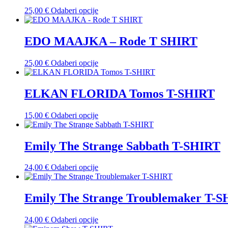
Ovaj
25,00
€
Odaberi opcije
proizvod
ima
više
EDO MAAJKA – Rode T SHIRT
varijanti.
Opcije
Ovaj
25,00
€
Odaberi opcije
se
proizvod
mogu
ima
odabrati
više
ELKAN FLORIDA Tomos T-SHIRT
na
varijanti.
stranici
Opcije
proizvoda
Ovaj
15,00
€
Odaberi opcije
se
proizvod
mogu
ima
odabrati
više
Emily The Strange Sabbath T-SHIRT
na
varijanti.
stranici
Opcije
proizvoda
Ovaj
24,00
€
Odaberi opcije
se
proizvod
mogu
ima
odabrati
više
Emily The Strange Troublemaker T-
na
varijanti.
stranici
Opcije
proizvoda
Ovaj
24,00
€
Odaberi opcije
se