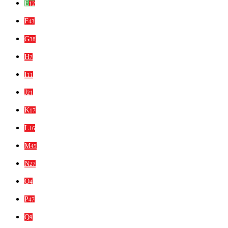
E
12
F
43
G
38
H
7
I
11
J
21
K
17
L
16
M
45
N
27
O
4
P
47
Q
9