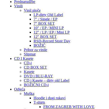
Prednarudžbe
Vinili
Vinil ploče
LP-dirty Old Label
7″ / Single / EP
7″ BOX SET
10″ / EP / MINI LP
12″ / LP / EP / Mini LP
12″ BOX SET
RSD-Record Store Day
BOŽIĆ
Pribor za vinile
Slipmat
CD I Kasete
CD-i
CD BOX SET
Kasete
DVD i BLU-RAY
CD i Kasete – dirty old Label
BOŽIĆNI CD-i
Odjeća
Muška
Hoodie i dugi rukavi
T-shirts
FROM ZAGREB WITH LOVE