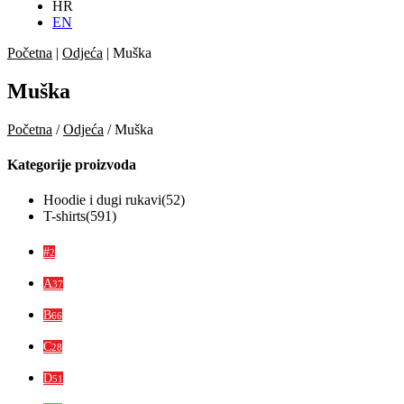
HR
EN
Početna
|
Odjeća
|
Muška
Muška
Početna
/
Odjeća
/ Muška
Kategorije proizvoda
Hoodie i dugi rukavi
(52)
T-shirts
(591)
#
2
A
37
B
66
C
28
D
51