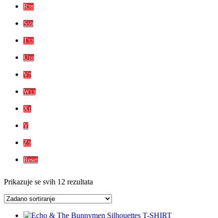
R
38
S
59
T
32
U
10
V
7
W
13
X
1
Y
Z
5
Reset
Prikazuje se svih 12 rezultata