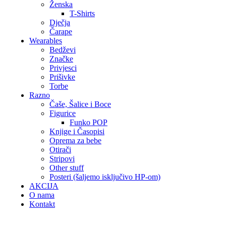
Ženska
T-Shirts
Dječja
Čarape
Wearables
Bedževi
Značke
Privjesci
Prišivke
Torbe
Razno
Čaše, Šalice i Boce
Figurice
Funko POP
Knjige i Časopisi
Oprema za bebe
Otirači
Stripovi
Other stuff
Posteri (šaljemo isključivo HP-om)
AKCIJA
O nama
Kontakt