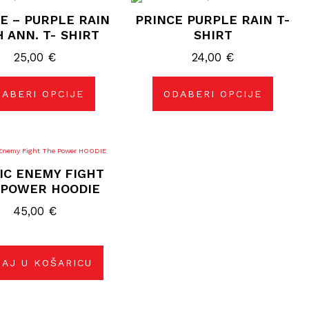
proizvod
proizvod
E – PURPLE RAIN
PRINCE PURPLE RAIN T-
ima
ima
više
više
 ANN. T- SHIRT
SHIRT
varijanti.
varijanti.
Opcije
Opcije
25,00
€
24,00
€
se
se
mogu
mogu
odabrati
odabrati
na
na
ABERI OPCIJE
ODABERI OPCIJE
stranici
stranici
proizvoda
proizvoda
IC ENEMY FIGHT
 POWER HOODIE
45,00
€
AJ U KOŠARICU