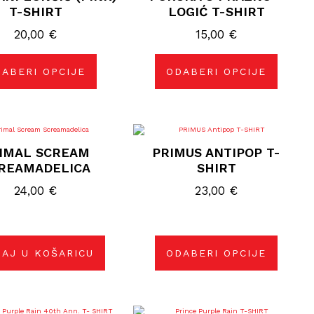
više
više
T-SHIRT
LOGIĆ T-SHIRT
varijanti.
varijanti.
Opcije
Opcije
20,00
€
15,00
€
se
se
mogu
mogu
odabrati
odabrati
na
na
ABERI OPCIJE
ODABERI OPCIJE
stranici
stranici
proizvoda
proizvoda
Ovaj
proizvod
IMAL SCREAM
PRIMUS ANTIPOP T-
ima
više
REAMADELICA
SHIRT
varijanti.
Opcije
24,00
€
23,00
€
se
mogu
odabrati
na
stranici
proizvoda
AJ U KOŠARICU
ODABERI OPCIJE
Ovaj
Ovaj