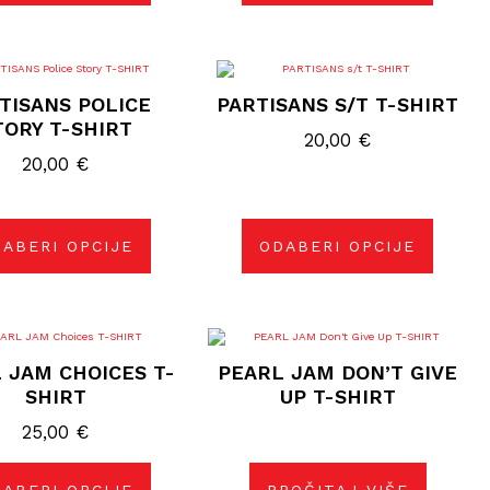
Ovaj
Ovaj
proizvod
proizvod
TISANS POLICE
PARTISANS S/T T-SHIRT
ima
ima
više
više
TORY T-SHIRT
varijanti.
varijanti.
20,00
€
Opcije
Opcije
20,00
€
se
se
mogu
mogu
odabrati
odabrati
na
na
stranici
stranici
ABERI OPCIJE
ODABERI OPCIJE
proizvoda
proizvoda
Ovaj
proizvod
 JAM CHOICES T-
PEARL JAM DON’T GIVE
ima
više
SHIRT
UP T-SHIRT
varijanti.
Opcije
25,00
€
se
mogu
odabrati
na