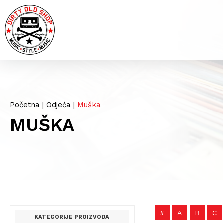
Početna
|
Odjeća
|
Muška
MUŠKA
#
A
B
C
KATEGORIJE PROIZVODA