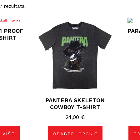
7 rezultata
Ovaj
proizvod
1 PROOF
PAR
ima
više
SHIRT
varijanti.
Opcije
se
mogu
odabrati
na
stranici
proizvoda
PANTERA SKELETON
COWBOY T-SHIRT
24,00
€
 VIŠE
ODABERI OPCIJE
OD