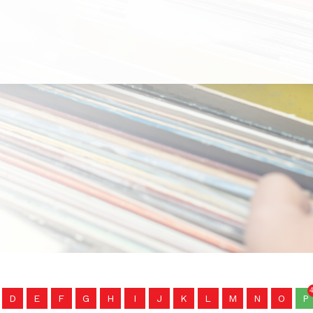
D
E
F
G
H
I
J
K
L
M
N
O
P