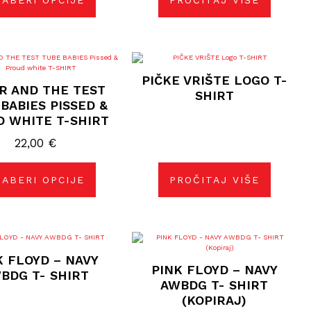
ABERI OPCIJE
PROČITAJ VIŠE
stranici
proizvoda
Ovaj
proizvod
PIČKE VRIŠTE LOGO T-
ima
R AND THE TEST
više
SHIRT
varijanti.
BABIES PISSED &
Opcije
D WHITE T-SHIRT
se
mogu
22,00
odabrati
€
na
stranici
proizvoda
ABERI OPCIJE
PROČITAJ VIŠE
Ovaj
proizvod
K FLOYD – NAVY
ima
PINK FLOYD – NAVY
više
BDG T- SHIRT
varijanti.
AWBDG T- SHIRT
Opcije
(KOPIRAJ)
se
mogu