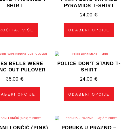
više
SHIRT
PYRAMIDS T-SHIRT
varijanti.
Opcije
24,00
€
se
mogu
odabrati
na
ROČITAJ VIŠE
ODABERI OPCIJE
stranici
proizvoda
Ovaj
Ovaj
proizvod
proizvod
ES BELLS WERE
POLICE DON’T STAND T-
ima
ima
više
više
NG OUT PULOVER
SHIRT
varijanti.
varijanti.
Opcije
Opcije
35,00
€
24,00
€
se
se
mogu
mogu
odabrati
odabrati
na
na
ABERI OPCIJE
ODABERI OPCIJE
stranici
stranici
proizvoda
proizvoda
Ovaj
Ovaj
proizvod
proizvod
NI LONČIĆ (PINK)
PORUKA U PRAZNO –
ima
ima