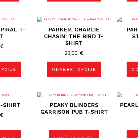
j
Ovaj
izvod
proizvod
PIRAL T-
PARKER, CHARLIE
PAR
ima
više
T
CHASIN’ THE BIRD T-
S
janti.
varijanti.
SHIRT
ije
Opcije
0
€
se
gu
mogu
22,00
€
rati
odabrati
na
nici
stranici
OPCIJE
ODABERI OPCIJE
OD
izvoda
proizvoda
j
izvod
T-SHIRT
PEAKY BLINDERS
PEARL
GARRISON PUB T-SHIRT
janti.
€
ije
gu
rati