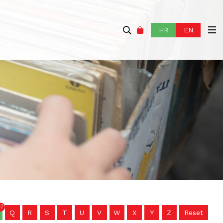
HR
EN
47
Q
R
S
T
U
V
W
X
Y
Z
Reset