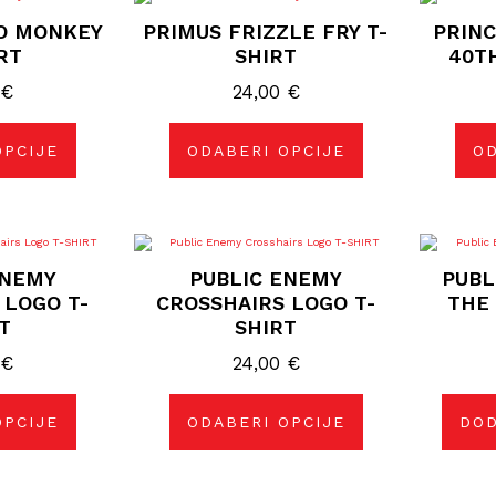
izvod
proizvod
O MONKEY
PRIMUS FRIZZLE FRY T-
PRINC
ima
više
RT
SHIRT
40TH
janti.
varijanti.
ije
Opcije
0
€
24,00
€
se
gu
mogu
rati
odabrati
na
OPCIJE
ODABERI OPCIJE
OD
nici
stranici
izvoda
proizvoda
j
Ovaj
izvod
proizvod
ENEMY
PUBLIC ENEMY
PUBL
ima
više
 LOGO T-
CROSSHAIRS LOGO T-
THE
janti.
varijanti.
T
SHIRT
ije
Opcije
se
gu
mogu
€
24,00
€
rati
odabrati
na
nici
stranici
OPCIJE
ODABERI OPCIJE
DOD
izvoda
proizvoda