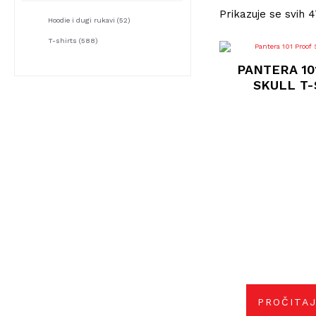
Prikazuje se svih 4
Hoodie i dugi rukavi
(52)
T-shirts
(588)
PANTERA 10
SKULL T-
PROČITAJ