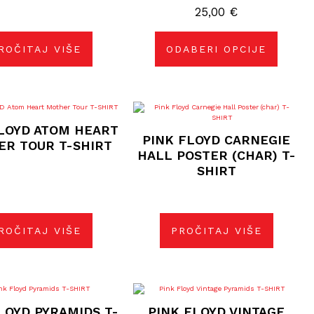
25,00
odabrati
€
na
stranici
proizvoda
ROČITAJ VIŠE
ODABERI OPCIJE
LOYD ATOM HEART
PINK FLOYD CARNEGIE
R TOUR T-SHIRT
HALL POSTER (CHAR) T-
SHIRT
ROČITAJ VIŠE
PROČITAJ VIŠE
Ovaj
proizvod
LOYD PYRAMIDS T-
PINK FLOYD VINTAGE
ima