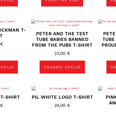
OPCIJE
PROČITAJ VIŠE
OD
nici
izvoda
j
Ovaj
izvod
proizvod
ICKMAN T-
ima
PETER AND THE TEST
PETE
više
T
janti.
varijanti.
TUBE BABIES BANNED
TUBE 
ije
Opcije
0
€
FROM THE PUBS T-SHIRT
PROU
se
gu
mogu
rati
23,00
odabrati
€
na
nici
stranici
izvoda
proizvoda
OPCIJE
ODABERI OPCIJE
OD
j
Ovaj
izvod
proizvod
 T-SHIRT
PIL WHITE LOGO T-SHIRT
PIN
ima
više
AW
janti.
varijanti.
0
€
24,00
€
ije
Opcije
se
gu
mogu