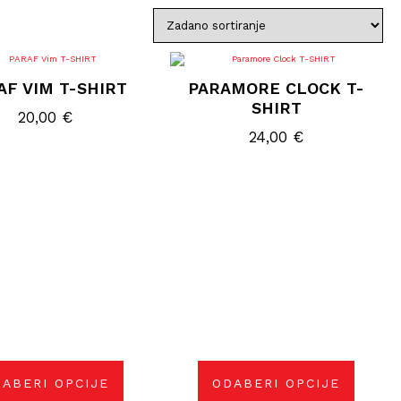
Ovaj
Ovaj
proizvod
proizvod
AF VIM T-SHIRT
PARAMORE CLOCK T-
ima
ima
više
više
SHIRT
varijanti.
varijanti.
20,00
€
Opcije
Opcije
24,00
€
se
se
mogu
mogu
odabrati
odabrati
na
na
stranici
stranici
proizvoda
proizvoda
ABERI OPCIJE
ODABERI OPCIJE