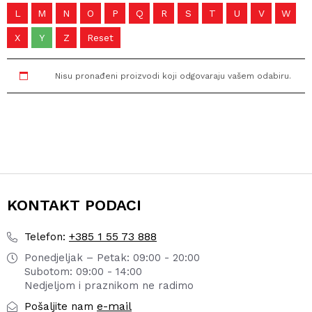
L
M
N
O
P
Q
R
S
T
U
V
W
X
Y
Z
Reset
Nisu pronađeni proizvodi koji odgovaraju vašem odabiru.
KONTAKT PODACI
+385 1 55 73 888
Telefon:
Ponedjeljak – Petak: 09:00 - 20:00
Subotom: 09:00 - 14:00
Nedjeljom i praznikom ne radimo
e-mail
Pošaljite nam