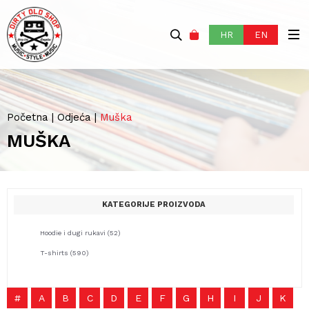
HR
EN
Početna
|
Odjeća
|
Muška
MUŠKA
KATEGORIJE PROIZVODA
Hoodie i dugi rukavi
(52)
T-shirts
(590)
#
A
B
C
D
E
F
G
H
I
J
K